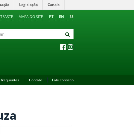
mação
Legislação
Canais
NTRASTE
MAPA DO SITE
PT
EN
ES
 frequentes
Contato
Fale conosco
uza