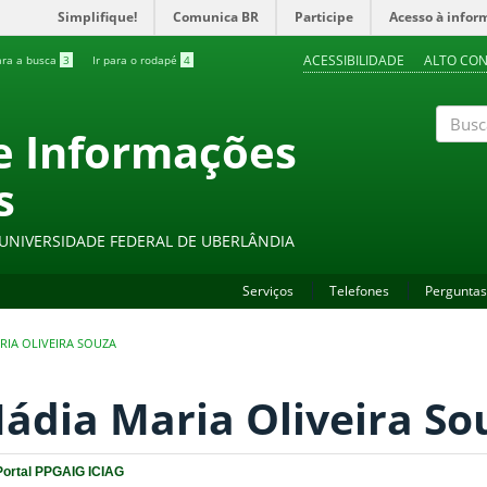
Simplifique!
Comunica BR
Participe
Acesso à infor
ACESSIBILIDADE
ALTO CO
ara a busca
3
Ir para o rodapé
4
 e Informações
Buscar
s
- UNIVERSIDADE FEDERAL DE UBERLÂNDIA
Serviços
Telefones
Perguntas
RIA OLIVEIRA SOUZA
ádia Maria Oliveira So
Portal PPGAIG ICIAG