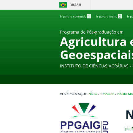
BRASIL
Ir para o conteúdo
1
Ir para o menu
2
Ir p
Programa de Pós-graduação em
Agricultura
Geoespaciai
INSTITUTO DE CIÊNCIAS AGRÁRIAS 
INÍCIO
/
PESSOAS
/
NÁDIA MA
N
por