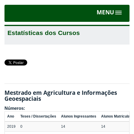
MENU
Toggle
navigat
Estatísticas dos Cursos
Mestrado em Agricultura e Informações
Geoespaciais
Números:
Ano
Teses / Dissertações
Alunos Ingressantes
Alunos Matriculad
2019
0
14
14