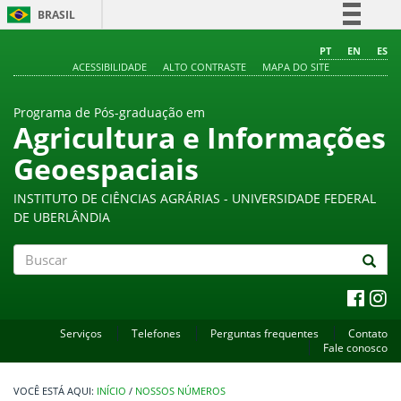
BRASIL
Simplifique!
PT
EN
ES
ACESSIBILIDADE
ALTO CONTRASTE
MAPA DO SITE
Comunica BR
Participe
Programa de Pós-graduação em
Acesso à informação
Agricultura e Informações
Legislação
Geoespaciais
Canais
INSTITUTO DE CIÊNCIAS AGRÁRIAS - UNIVERSIDADE FEDERAL
DE UBERLÂNDIA
Buscar
Serviços
Telefones
Perguntas frequentes
Contato
Fale conosco
INÍCIO
/
NOSSOS NÚMEROS