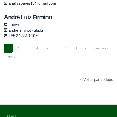
analissoares19@gmail.com
André Luiz Firmino
Lattes
andrefirmino@ufu.br
+55 34 3810-1060
1
2
3
4
5
6
7
8
9
próximo ›
fim »
Voltar para o topo
UFU