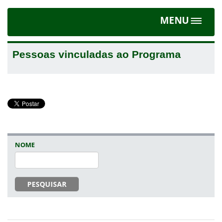
MENU
Toggle
navigat
Pessoas vinculadas ao Programa
NOME
PESQUISAR