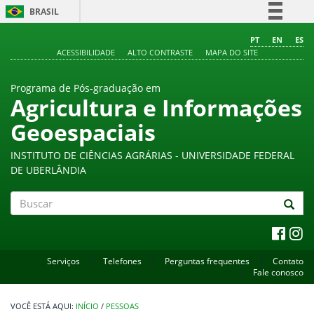
BRASIL
Simplifique!
PT
EN
ES
ACESSIBILIDADE
ALTO CONTRASTE
MAPA DO SITE
Comunica BR
Participe
Programa de Pós-graduação em
Acesso à informação
Agricultura e Informações
Legislação
Geoespaciais
Canais
INSTITUTO DE CIÊNCIAS AGRÁRIAS - UNIVERSIDADE FEDERAL
DE UBERLÂNDIA
Buscar
Serviços
Telefones
Perguntas frequentes
Contato
Fale conosco
INÍCIO
/
PESSOAS