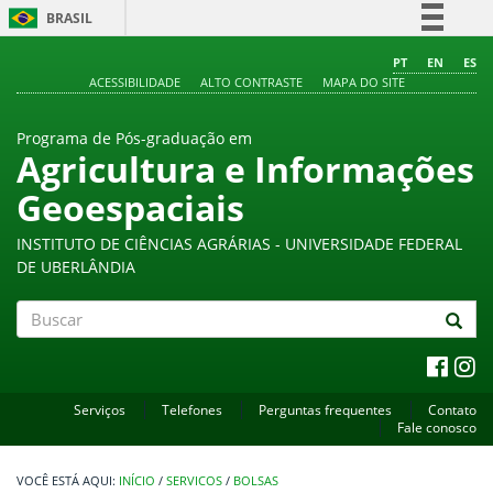
BRASIL
Simplifique!
PT
EN
ES
ACESSIBILIDADE
ALTO CONTRASTE
MAPA DO SITE
Comunica BR
Participe
Programa de Pós-graduação em
Acesso à informação
Agricultura e Informações
Legislação
Geoespaciais
Canais
INSTITUTO DE CIÊNCIAS AGRÁRIAS - UNIVERSIDADE FEDERAL
DE UBERLÂNDIA
Buscar
Serviços
Telefones
Perguntas frequentes
Contato
Fale conosco
INÍCIO
/
SERVICOS
/
BOLSAS