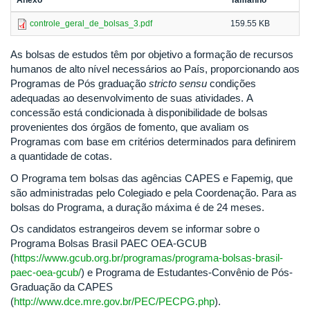
Anexo
Tamanho
controle_geral_de_bolsas_3.pdf
159.55 KB
As bolsas de estudos têm por objetivo a formação de recursos
humanos de alto nível necessários ao País, proporcionando aos
Programas de Pós graduação
stricto sensu
condições
adequadas ao desenvolvimento de suas atividades. A
concessão está condicionada à disponibilidade de bolsas
provenientes dos órgãos de fomento, que avaliam os
Programas com base em critérios determinados para definirem
a quantidade de cotas.
O Programa tem bolsas das agências CAPES e Fapemig, que
são administradas pelo Colegiado e pela Coordenação. Para as
bolsas do Programa, a duração máxima é de 24 meses.
Os candidatos estrangeiros devem se informar sobre o
Programa Bolsas Brasil PAEC OEA-GCUB
(
https://www.gcub.org.br/programas/programa-bolsas-brasil-
paec-oea-gcub/
) e Programa de Estudantes-Convênio de Pós-
Graduação da CAPES
(
http://www.dce.mre.gov.br/PEC/PECPG.php
).