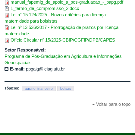
manual_fapemig_de_apoio_a_pos-graduacao_-_papg.pdf
1_termo_de_compromisso_2.docx
Lei n° 15.124/2025 - Novos critérios para licença
maternidade para bolsistas
Lei nº 13.536/2017 - Prorrogação de prazos por licença
maternidade
Ofício Circular nº 15/2025-CBIP/CGFIP/DPB/CAPES
Setor Responsável:
Programa de Pós-Graduação em Agricultura e Informações
Geoespaciais
E-mail:
ppgaig@iciag.ufu.br
Tópicos:
auxílio financeiro
bolsas
Voltar para o topo