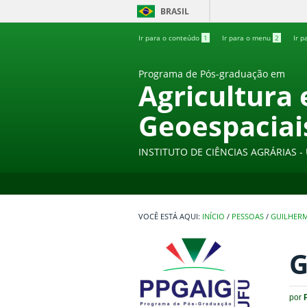
BRASIL
Ir para o conteúdo
1
Ir para o menu
2
Ir p
Programa de Pós-graduação em
Agricultura
Geoespaciai
INSTITUTO DE CIÊNCIAS AGRÁRIAS 
INÍCIO
/
PESSOAS
/
GUILHERM
G
por