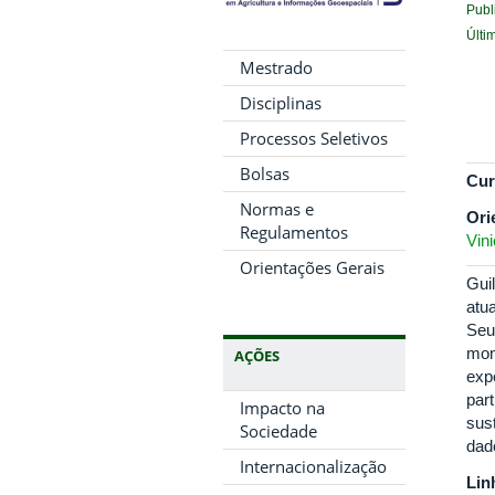
Publ
Últi
Mestrado
Disciplinas
Processos Seletivos
Bolsas
Cur
Normas e
Ori
Regulamentos
Vin
Orientações Gerais
Gui
atu
Seu
mon
AÇÕES
exp
par
Impacto na
sus
Sociedade
dad
Internacionalização
Lin