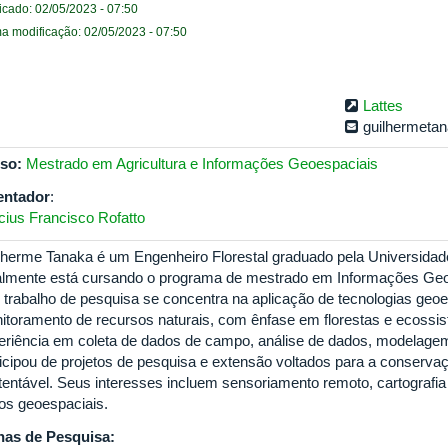
icado: 02/05/2023 - 07:50
ma modificação: 02/05/2023 - 07:50
Lattes
guilhermeta
so:
Mestrado em Agricultura e Informações Geoespaciais
entador
:
icius Francisco Rofatto
lherme Tanaka é um Engenheiro Florestal graduado pela Universidad
almente está cursando o programa de mestrado em Informações Geoe
 trabalho de pesquisa se concentra na aplicação de tecnologias geo
itoramento de recursos naturais, com ênfase em florestas e ecossi
eriência em coleta de dados de campo, análise de dados, modelage
ticipou de projetos de pesquisa e extensão voltados para a conserva
tentável. Seus interesses incluem sensoriamento remoto, cartografia d
os geoespaciais.
has de Pesquisa: