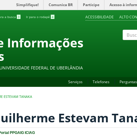
Simplifique!
Comunica BR
Participe
Acesso à infor
ACESSIBILIDADE
ALTO CO
ara a busca
3
Ir para o rodapé
4
 e Informações
Buscar
s
- UNIVERSIDADE FEDERAL DE UBERLÂNDIA
Serviços
Telefones
Perguntas
E ESTEVAM TANAKA
uilherme Estevam Tan
Portal PPGAIG ICIAG