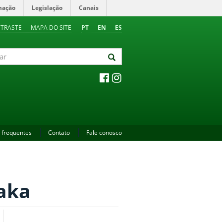
mação
Legislação
Canais
NTRASTE
MAPA DO SITE
PT
EN
ES
 frequentes
Contato
Fale conosco
aka