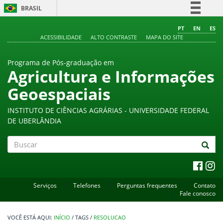
BRASIL
Simplifique!
PT
EN
ES
ACESSIBILIDADE
ALTO CONTRASTE
MAPA DO SITE
Comunica BR
Participe
Programa de Pós-graduação em
Acesso à informação
Agricultura e Informações
Legislação
Geoespaciais
Canais
INSTITUTO DE CIÊNCIAS AGRÁRIAS - UNIVERSIDADE FEDERAL
DE UBERLÂNDIA
Buscar
Serviços
Telefones
Perguntas frequentes
Contato
Fale conosco
INÍCIO
/
TAGS
/
RESOLUCAO