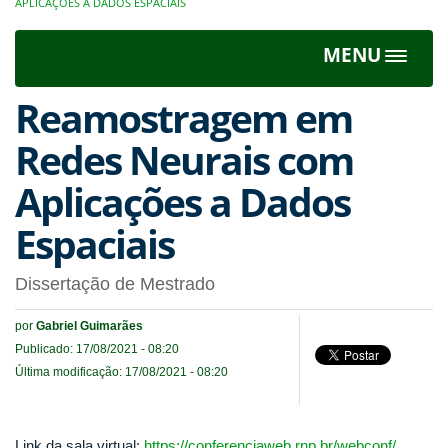
APLICAÇÕES A DADOS ESPACIAIS
MENU
Toggle
navigat
Reamostragem em
Redes Neurais com
Aplicações a Dados
Espaciais
Dissertação de Mestrado
por
Gabriel Guimarães
Publicado: 17/08/2021 - 08:20
Última modificação: 17/08/2021 - 08:20
Link da sala virtual:
https://conferenciaweb.rnp.br/webconf/