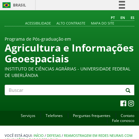
BRASIL
Simplifique!
PT
EN
ES
ACESSIBILIDADE
ALTO CONTRASTE
MAPA DO SITE
Comunica BR
Participe
Programa de Pós-graduação em
Acesso à informação
Agricultura e Informações
Legislação
Geoespaciais
Canais
INSTITUTO DE CIÊNCIAS AGRÁRIAS - UNIVERSIDADE FEDERAL
DE UBERLÂNDIA
Buscar
Serviços
Telefones
Perguntas frequentes
Contato
Fale conosco
INÍCIO
/
DEFESAS
/
REAMOSTRAGEM EM REDES NEURAIS COM