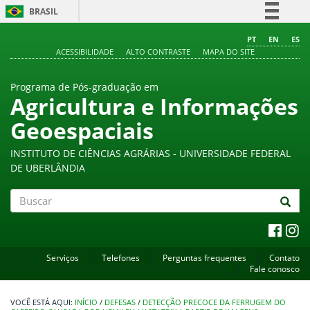
BRASIL
Simplifique!
PT
EN
ES
ACESSIBILIDADE
ALTO CONTRASTE
MAPA DO SITE
Comunica BR
Participe
Programa de Pós-graduação em
Acesso à informação
Agricultura e Informações
Legislação
Geoespaciais
Canais
INSTITUTO DE CIÊNCIAS AGRÁRIAS - UNIVERSIDADE FEDERAL
DE UBERLÂNDIA
Buscar
Serviços
Telefones
Perguntas frequentes
Contato
Fale conosco
INÍCIO
/
DEFESAS
/
DETECÇÃO PRECOCE DA FERRUGEM DO