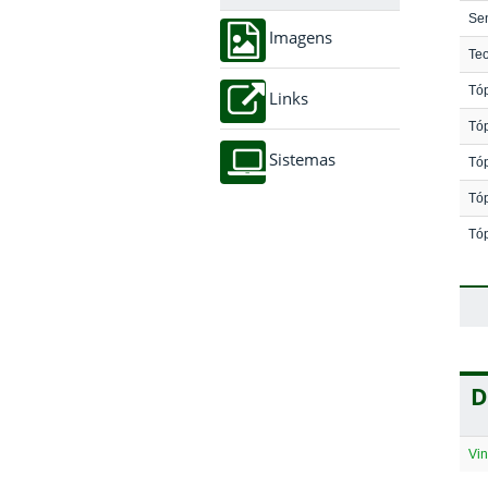
Sen
Imagens
Teo
Tóp
Links
Tóp
Sistemas
Tóp
Tóp
Tóp
D
Vin