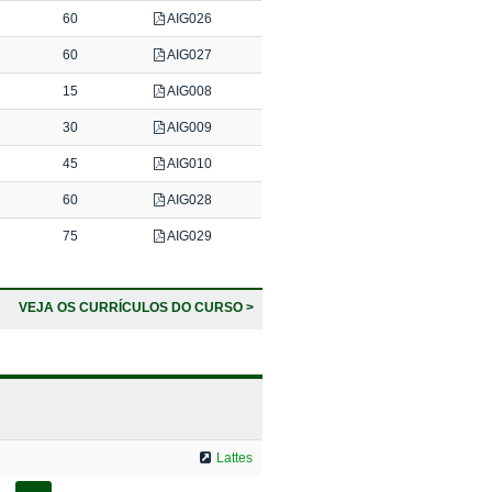
60
AIG026
60
AIG027
15
AIG008
30
AIG009
45
AIG010
60
AIG028
75
AIG029
VEJA OS CURRÍCULOS DO CURSO >
Lattes