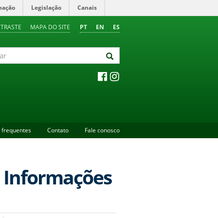
mação
Legislação
Canais
NTRASTE
MAPA DO SITE
PT
EN
ES
 frequentes
Contato
Fale conosco
e Informações