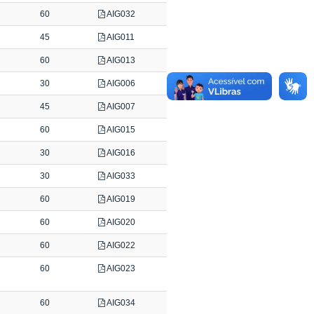
60
AIG032
45
AIG011
60
AIG013
30
AIG006
45
AIG007
60
AIG015
30
AIG016
30
AIG033
60
AIG019
60
AIG020
60
AIG022
60
AIG023
60
AIG034