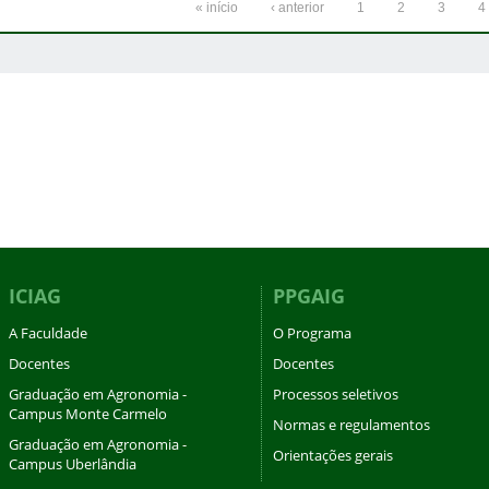
« início
‹ anterior
1
2
3
4
ICIAG
PPGAIG
A Faculdade
O Programa
Docentes
Docentes
Graduação em Agronomia -
Processos seletivos
Campus Monte Carmelo
Normas e regulamentos
Graduação em Agronomia -
Orientações gerais
Campus Uberlândia