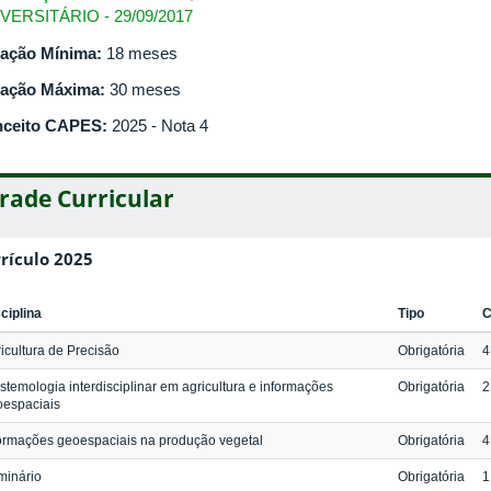
VERSITÁRIO - 29/09/2017
ação Mínima:
18 meses
ação Máxima:
30 meses
ceito CAPES:
2025 - Nota 4
rade Curricular
rículo 2025
ciplina
Tipo
C
icultura de Precisão
Obrigatória
4
stemologia interdisciplinar em agricultura e informações
Obrigatória
2
oespaciais
ormações geoespaciais na produção vegetal
Obrigatória
4
minário
Obrigatória
1