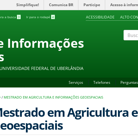
Simplifique!
Comunica BR
Participe
Acesso à infor
ACESSIBILIDADE
ALTO CO
ara a busca
3
Ir para o rodapé
4
 e Informações
Buscar
s
- UNIVERSIDADE FEDERAL DE UBERLÂNDIA
Serviços
Telefones
Perguntas
O
/
MESTRADO EM AGRICULTURA E INFORMAÇÕES GEOESPACIAIS
estrado em Agricultura 
eoespaciais