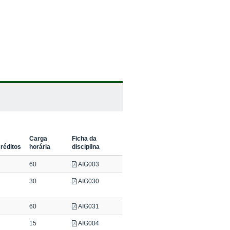
Carga
Ficha da
réditos
horária
disciplina
60
AIG003
30
AIG030
60
AIG031
15
AIG004