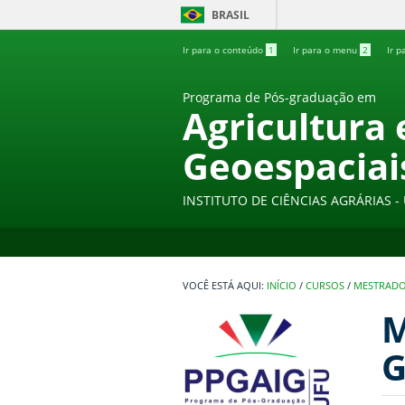
BRASIL
Ir para o conteúdo
1
Ir para o menu
2
Ir p
Programa de Pós-graduação em
Agricultura
Geoespaciai
INSTITUTO DE CIÊNCIAS AGRÁRIAS 
INÍCIO
/
CURSOS
/
MESTRAD
M
G