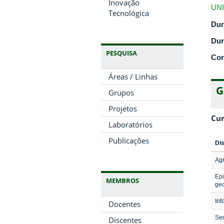
Inovação
UNI
Tecnológica
Dur
Dur
PESQUISA
Con
Áreas / Linhas
G
Grupos
Projetos
Cur
Laboratórios
Publicações
Dis
Agr
Epi
MEMBROS
ge
Inf
Docentes
Se
Discentes