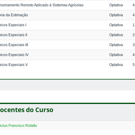
soriamento Remoto Aplicado à Sistemas Agrícolas
Optativa
4
ria da Estimação
Optativa
4
icos Especiais I
Optativa
1
icos Especiais II
Optativa
2
icos Especiais III
Optativa
3
icos Especiais IV
Optativa
4
icos Especiais V
Optativa
5
ocentes do Curso
icius Francisco Rofatto