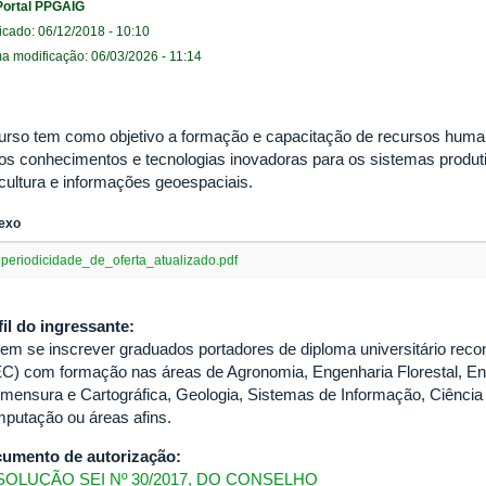
Portal PPGAIG
icado: 06/12/2018 - 10:10
ma modificação: 06/03/2026 - 11:14
urso tem como objetivo a formação e capacitação de recursos human
os conhecimentos e tecnologias inovadoras para os sistemas produtivo
icultura e informações geoespaciais.
exo
periodicidade_de_oferta_atualizado.pdf
fil do ingressante:
em se inscrever graduados portadores de diploma universitário reco
C) com formação nas áreas de Agronomia, Engenharia Florestal, Eng
imensura e Cartográfica, Geologia, Sistemas de Informação, Ciênci
putação ou áreas afins.
umento de autorização:
OLUÇÃO SEI Nº 30/2017, DO CONSELHO