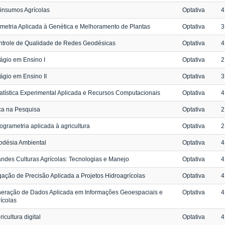
insumos Agrícolas
Optativa
4
metria Aplicada à Genética e Melhoramento de Plantas
Optativa
3
ntrole de Qualidade de Redes Geodésicas
Optativa
4
ágio em Ensino I
Optativa
2
ágio em Ensino II
Optativa
3
atística Experimental Aplicada e Recursos Computacionais
Optativa
4
ca na Pesquisa
Optativa
2
ogrametria aplicada à agricultura
Optativa
2
odésia Ambiental
Optativa
4
ndes Culturas Agrícolas: Tecnologias e Manejo
Optativa
4
igação de Precisão Aplicada a Projetos Hidroagrícolas
Optativa
4
eração de Dados Aplicada em Informações Geoespaciais e
Optativa
4
ícolas
ricultura digital
Optativa
4