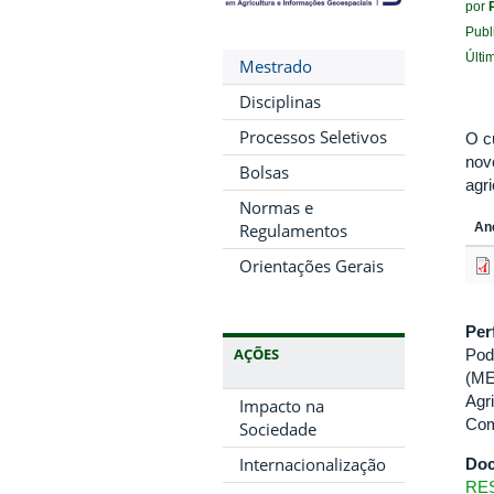
por
Publ
Últi
Mestrado
Disciplinas
Processos Seletivos
O c
nov
Bolsas
agr
Normas e
Regulamentos
An
Orientações Gerais
Per
AÇÕES
Pod
(ME
Agr
Impacto na
Com
Sociedade
Internacionalização
Doc
RES