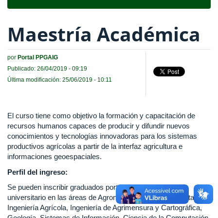
navigat
Maestría Académica
por
Portal PPGAIG
Publicado: 26/04/2019 - 09:19
Última modificación: 25/06/2019 - 10:11
El curso tiene como objetivo la formación y capacitación de
recursos humanos capaces de producir y difundir nuevos
conocimientos y tecnologías innovadoras para los sistemas
productivos agrícolas a partir de la interfaz agricultura e
informaciones geoespaciales.
Perfil del ingreso:
Se pueden inscribir graduados portadores de diploma
universitario en las áreas de Agronomía, Ingeniería Forestal,
Ingeniería Agrícola, Ingeniería de Agrimensura y Cartográfica,
Geología, Sistemas de Información, Ciencia de la Computación,