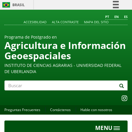
BRASIL
Simplifique!
PT
EN
ES
ACCESIBILIDAD
ALTA CONTRASTE
MAPA DEL SITIO
Comunica BR
Participe
Programa de Postgrado en
Acesso à informação
Agricultura e Información
Legislação
Geoespaciales
Canais
INSTITUTO DE CIENCIAS AGRARIAS - UNIVERSIDAD FEDERAL
DE UBERLANDIA
Buscar
Preguntas Frecuentes
Contáctenos
Hable con nosotros
MENU
Toggle