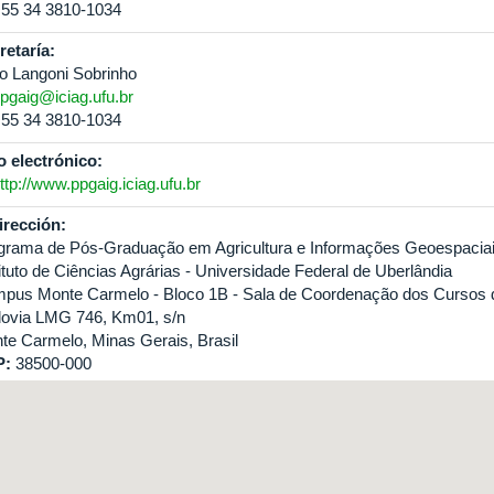
55 34 3810-1034
retaría:
io Langoni Sobrinho
pgaig@iciag.ufu.br
55 34 3810-1034
io electrónico:
ttp://www.ppgaig.iciag.ufu.br
irección:
grama de Pós-Graduação em Agricultura e Informações Geoespacia
tituto de Ciências Agrárias - Universidade Federal de Uberlândia
pus Monte Carmelo - Bloco 1B - Sala de Coordenação dos Cursos d
ovia LMG 746, Km01, s/n
te Carmelo, Minas Gerais, Brasil
P:
38500-000