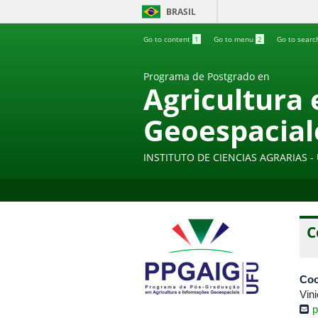
BRASIL
Go to content
1
Go to menu
2
Go to sear
Programa de Postgrado en
Agricultura
Geoespacial
INSTITUTO DE CIENCIAS AGRARIAS 
C
Coo
Vin
p