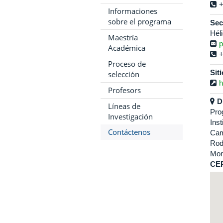
+
Informaciones
sobre el programa
Sec
Hél
Maestría
p
Académica
+
Proceso de
Sit
selección
h
Profesors
D
Líneas de
Pro
Investigación
Ins
Contáctenos
Cam
Rod
Mon
CE