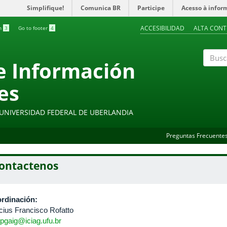
Simplifique!
Comunica BR
Participe
Acesso à infor
ACCESIBILIDAD
ALTA CONT
ch
3
Go to footer
4
 e Información
Buscar
es
- UNIVERSIDAD FEDERAL DE UBERLANDIA
Preguntas Frecuente
ontactenos
rdinación:
icius Francisco Rofatto
pgaig@iciag.ufu.br