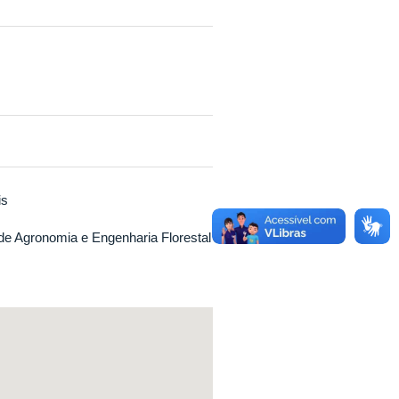
is
e Agronomia e Engenharia Florestal