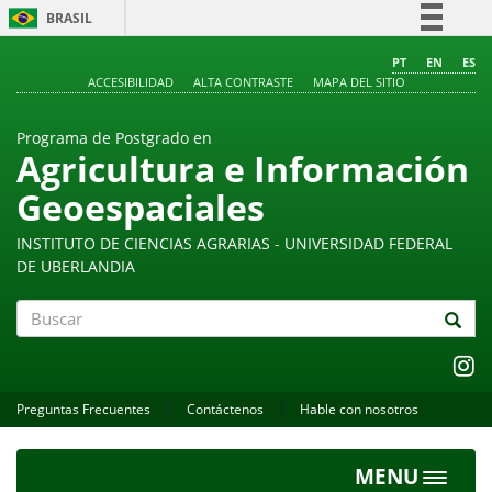
BRASIL
Simplifique!
PT
EN
ES
ACCESIBILIDAD
ALTA CONTRASTE
MAPA DEL SITIO
Comunica BR
Participe
Programa de Postgrado en
Acesso à informação
Agricultura e Información
Legislação
Geoespaciales
Canais
INSTITUTO DE CIENCIAS AGRARIAS - UNIVERSIDAD FEDERAL
DE UBERLANDIA
Buscar
Preguntas Frecuentes
Contáctenos
Hable con nosotros
MENU
Toggle