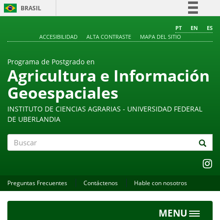
BRASIL
Simplifique!
PT
EN
ES
ACCESIBILIDAD
ALTA CONTRASTE
MAPA DEL SITIO
Comunica BR
Participe
Programa de Postgrado en
Acesso à informação
Agricultura e Información
Legislação
Geoespaciales
Canais
INSTITUTO DE CIENCIAS AGRARIAS - UNIVERSIDAD FEDERAL
DE UBERLANDIA
Buscar
Preguntas Frecuentes
Contáctenos
Hable con nosotros
MENU
Toggle